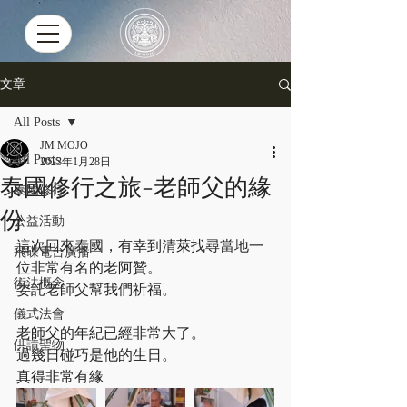
文章
All Posts
JM MOJO
All Posts
2023年1月28日
泰國修行之旅-老師父的緣
泰國修行
份
公益活動
這次回來泰國，有幸到清萊找尋當地一
飛碟電台廣播
位非常有名的老阿贊。
術法概念
委託老師父幫我們祈福。
儀式法會
老師父的年紀已經非常大了。
供請聖物
過幾日碰巧是他的生日。
真得非常有緣