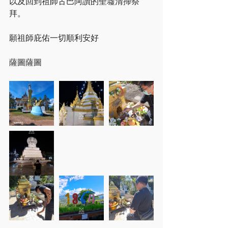
以及回到祖師古巴阿讚的聖墟清掃祭
拜。
願祖師庇佑一切順利安好
薩圖薩圖