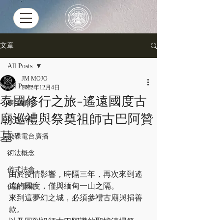
文章
All Posts
JM MOJO
All Posts
2022年12月4日
泰國修行之旅-遙遠國度古
泰國修行
廟巡禮與祭奠祖師古巴阿贊
公益活動
墓
飛碟電台廣播
術法概念
儀式法會
由於疫情影響，時隔三年，再次來到遙
遠的國度，僅與緬甸一山之隔。
供請聖物
來到這夢幻之城，必須參禮古廟與捐善
款。