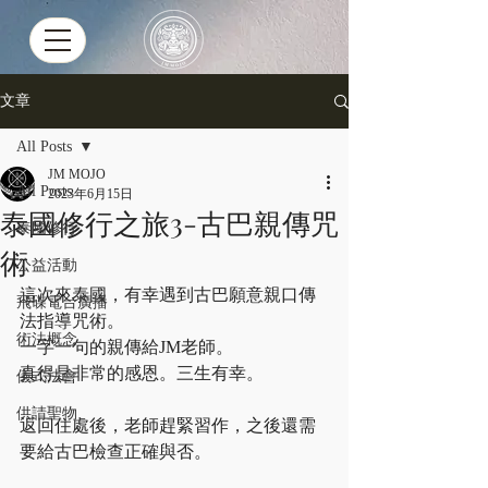
文章
All Posts
JM MOJO
All Posts
2023年6月15日
泰國修行之旅3-古巴親傳咒
泰國修行
術
公益活動
這次來泰國，有幸遇到古巴願意親口傳
飛碟電台廣播
法指導咒術。
術法概念
一字一句的親傳給JM老師。
真得是非常的感恩。三生有幸。
儀式法會
供請聖物
返回住處後，老師趕緊習作，之後還需
要給古巴檢查正確與否。