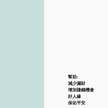
幫助:
減少漏財
增加賺錢機會
好人緣
保佑平安