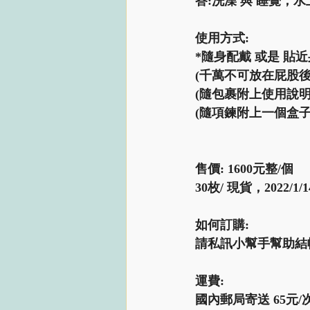
答:洗澡 與 睡覺，水
使用方式:  
*隨身配戴 或是 貼近
(千萬不可放在屁股後的
(隨包裹附上使用說明書
(隨項鍊附上一個盒子
售價: 1600元整/個  
30枚/ 現貨，2022/1
如何訂購: 
請私訊小幫手幫助結帳
運費:  
國內郵局寄送 65元