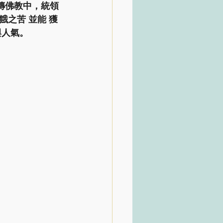
之苦 並能 獲
與人氣。