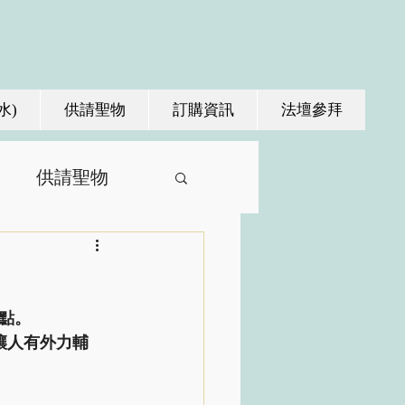
水)
供請聖物
訂購資訊
法壇參拜
供請聖物
點。
讓人有外力輔