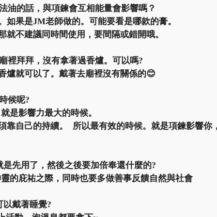
魔法油的話，與項鍊會互相能量會影響嗎？
。如果是JM老師做的。可能要看是哪款的膏。  
那就不建議同時間使用，要間隔或錯開哦。
到廟裡拜拜，沒有拿著過香爐。可以嗎?
香爐就可以了。戴著去廟裡沒有關係的😊
時候呢?
，就是影響力最大的時候。
須靠自己的持續。  所以最有效的時候。就是項鍊影響你
就是先用了，然後之後要加倍奉還什麼的?  
神靈的庇祐之際，同時也要多做善事反饋自然與社會  
以戴著睡覺?  