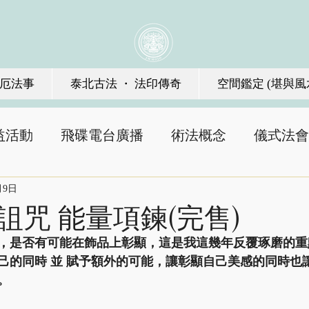
厄法事
泰北古法 ・ 法印傳奇
空間鑑定 (堪與風
益活動
飛碟電台廣播
術法概念
儀式法會
月9日
詛咒 能量項鍊(完售)
，是否有可能在飾品上彰顯，這是我這幾年反覆琢磨的重
己的同時 並 賦予額外的可能，讓彰顯自己美感的同時也
  