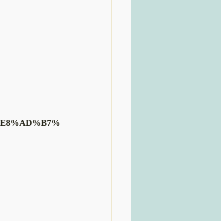
D%E8%AD%B7%