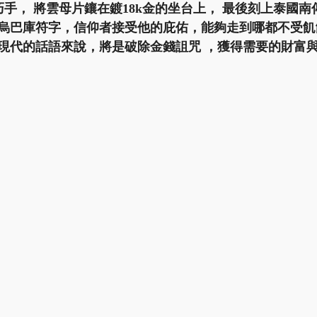
烏巴庫符字，信仰者接受他的庇佑，能夠走到哪都不受飢餓
現代的話語來說，將是破除金錢詛咒 ，獲得需要的財富