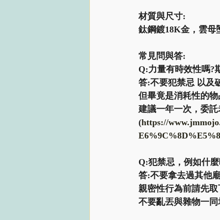
材質與尺寸:
鈦鋼鍍18K金，雲母
常見問與答: 
Q:力量有時效性嗎?期
答:不要犯禁忌 以
但畢竟是消耗性的物品
建議一年一次，委託
(
https://www.jm
E6%9C%8D%E5%8
Q:犯禁忌，例如什麼
答:不要拿去過其他
親密性行為前請先取
不要亂丟與雜物一同