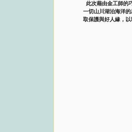
  此次藉由金工師的巧手， 將雲母片鑲在鍍18k金的坐台上， 最後刻上泰國南傳佛教中，統領
一切山川湖泊海洋的
取保護與好人緣，以