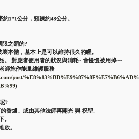
墜約1*1公分，頸鍊約48公分。
限之類的?  
及破壞本體，基本上是可以維持很久的喔。
。 對應者使用者的狀況與消耗~ 會慢慢被用掉~~ 
老師施作能量維護服務
mojo.com/post/%E8%83%BD%E9%87%8F%E7%B6%A
B%99
)   
呢?
廟的香爐。或由其他法師再開光 與 祝聖。
下。
堆放。