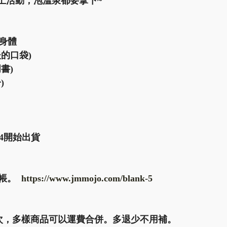
上活動，泡溫泉都要拿下~  
身體 
口袋)  
)  
)
/14開始出貨
。  
https://www.jmmojo.com/blank-5
/次，多樣商品可以運費合併。多退少不用補。