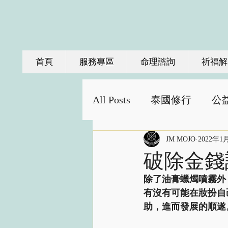
首頁
服務專區
命理諮詢
祈福解
All Posts
泰國修行
公
JM MOJO
2022年1
破除金錢
除了油膏蠟燭噴霧外
有沒有可能在妝扮自
助，進而發展的順遂。