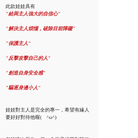
此款娃娃具有
"給與主人強大的自信心"
"解決主人煩惱，破除目前障礙"
"保護主人"
"反擊攻擊自己的人"
"創造自身安全感"
"驅逐身邊小人"
娃娃對主人是完全的專一，希望有緣人
要好好對待他喔(　^ω^)