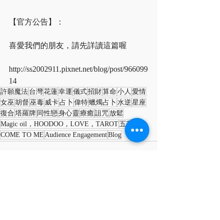
【官方公告】：
喜愛我們的朋友，請先詳讀這篇喔
http://ss2002911.pixnet.net/blog/post/966099
14
許願魔法
台灣
花蓮
幸運
儀式
招財
算命
小人
愛情
女巫
胡督
巫毒
威卡
占卜
偉特
蠟燭占卜
水逆
星座
復合
塔羅牌
同性戀
身心靈
療癒
詛咒
放鬆
Magic oil，HOODOO，LOVE，TAROT
五芒星
COME TO ME
Audience Engagement
Blog
最新文章
查看全部