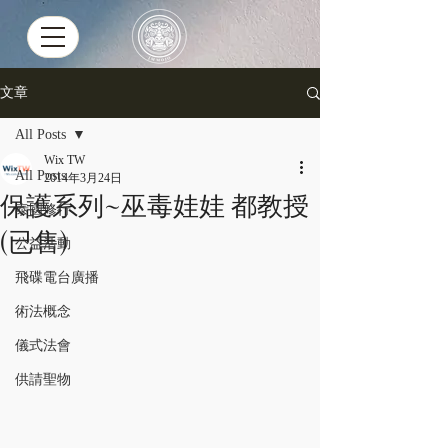
文章
All Posts
Wix TW
All Posts
2014年3月24日
保護系列~巫毒娃娃 都教授
泰國修行
(已售)
公益活動
飛碟電台廣播
術法概念
儀式法會
供請聖物