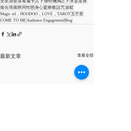
女巫
胡督
巫毒
威卡
占卜
偉特
蠟燭占卜
水逆
星座
復合
塔羅牌
同性戀
身心靈
療癒
詛咒
放鬆
Magic oil，HOODOO，LOVE，TAROT
五芒星
COME TO ME
Audience Engagement
Blog
最新文章
查看全部