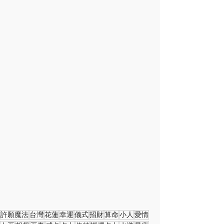
許願魔法
台灣
花蓮
幸運
儀式
招財
算命
小人
愛情