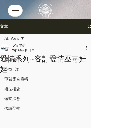
文章
All Posts
Wix TW
All Posts
2014年4月11日
愛情系列~客訂愛情巫毒娃
泰國修行
娃
公益活動
飛碟電台廣播
術法概念
儀式法會
供請聖物