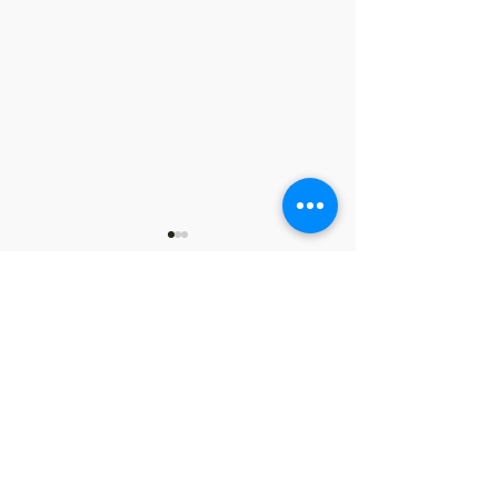
留言
2014/11/20~11/27 十二星座
2014/11/6~11/
撰寫留言......
搭配塔羅牌一周運勢分析
搭配塔羅牌一周