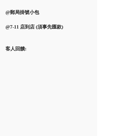
@郵局掛號小包
@7-11 店到店 (須事先匯款)
客人回饋: