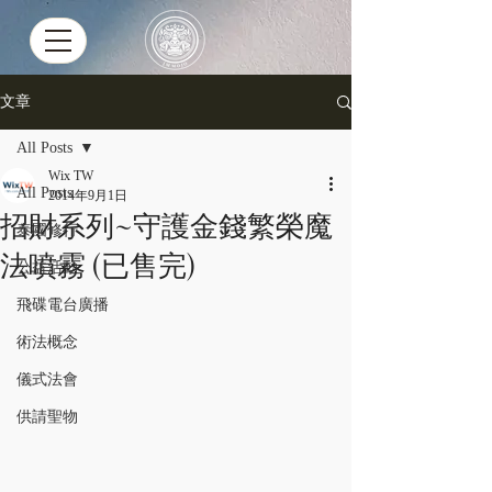
文章
All Posts
Wix TW
All Posts
2014年9月1日
招財系列~守護金錢繁榮魔
泰國修行
法噴霧 (已售完)
公益活動
飛碟電台廣播
術法概念
儀式法會
供請聖物