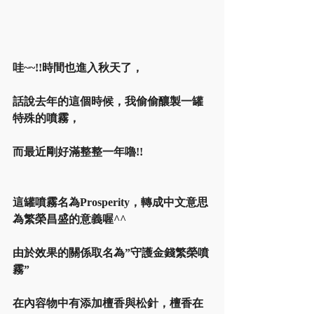
哇~~!!時間也進入秋天了，
話說去年的這個時候，我偷偷釀製一罐
特殊的噴霧，
而最近剛好滿整整一年嚕!! 
這罐噴霧名為Prosperity，轉成中文意思
為繁榮昌盛的意義喔^^
由於效果的關係取名為”守護金錢繁榮噴
霧” 
在內容物中有添加檀香與松針，檀香在