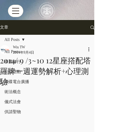
文章
All Posts
Wix TW
All Posts
2014年9月4日
2014/ 9 /3~10 12星座撘配塔
泰國修行
羅牌一週運勢解析+心理測
公益活動
驗
飛碟電台廣播
術法概念
儀式法會
供請聖物