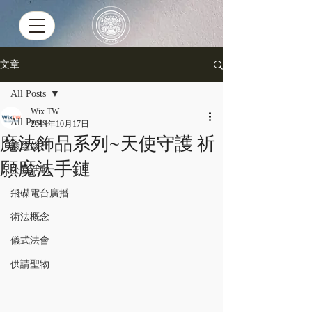
文章
All Posts
Wix TW
All Posts
2014年10月17日
魔法飾品系列~天使守護 祈
泰國修行
願魔法手鏈
公益活動
飛碟電台廣播
術法概念
儀式法會
供請聖物