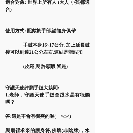
適合對象: 世界上所有人 (大人 小孩都適
合)
使用方式: 配戴於手部,請隨身佩帶
               手鏈本身16~17公分, 加上延長鏈
後可以到達21公分左右.連結是龍蝦扣
               (皮繩 與 許願版 皆是)
守護天使許願手鏈大栽問:
1.老師，守護天使手鏈會跟水晶有牴觸
嗎？
答:這是不會有衝突的喔(　^ω^)
與廟裡求來的護身符,佛牌(非陰牌)，水