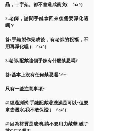
晶，十字架。都不會造成衝突(　^ω^)
2.老師，請問手鏈拿回來後需要淨化過
嗎？
答:手鏈製作完成後，有老師的祝福，不
用再淨化喔 (　^ω^)
3.老師,配戴這個手鍊有什麼禁忌嗎?
答:基本上沒有任何禁忌喔^^~ 
只有一些注意事項~
@經過測試,手鏈配戴著洗澡是可以~但要
拿去潛水,我不敢保證 (　^ω^)
@因為材質是玻璃,請不要用力敲擊,破了
就GG了喔!!!