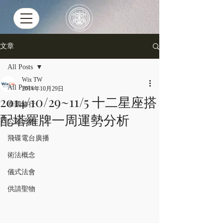
文章
All Posts
Wix TW
All Posts
2014年10月29日
2014/10/29~11/5 十二星座搭
泰國修行
配塔羅牌一周運勢分析
公益活動
飛碟電台廣播
術法概念
儀式法會
供請聖物