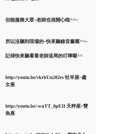
但能服務大眾~老師也很開心啦^^~
所以沒聽到現場的~快來聽錄音黨喔^^~
記得快來聽看看老師這周的叮嚀喔^^
http://youtu.be/vkrbUn282es 牡羊座~處
女座
http://youtu.be/-wuTT_0pEII 天秤座~雙
魚座