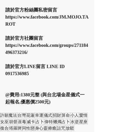
請於官方粉絲團私密留言 
https://www.facebook.com/JM.MOJO.TA
ROT
請於官方社團留言  
https://www.facebook.com/groups/271184
496373216/
請於官方LINE留言 LINE ID 
0917536985
@費用:1380元整 (與台北場金星儀式一
起報名,優惠價2500元)
許願魔法
台灣
花蓮
幸運
儀式
招財
算命
小人
愛情
女巫
胡督
巫毒
威卡
占卜
偉特
蠟燭占卜
水逆
星座
復合
塔羅牌
同性戀
身心靈
療癒
詛咒
放鬆