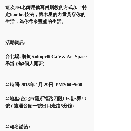
這次JM老師用俄耳甫斯教的方式加上特
定hoodoo技法，讓木星的力量貫穿你的
生活，為你帶來豐盛的生活。
活動資訊:
台北場- 將於Kokopelli Cafe & Art Space
舉辦 (滿8個人開班)
@時間:2015年 1月 29日  PM7:00~9:00
@地點:台北市羅斯福路四段136巷6弄23
號 ( 捷運公館一號出口走路5分鐘)
@報名請洽: