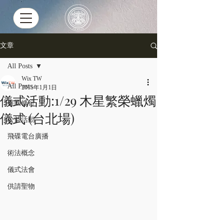
文章
All Posts
Wix TW
All Posts
2015年1月1日
儀式活動:1/29 木星繁榮蠟燭
泰國修行
儀式 (台北場)
公益活動
飛碟電台廣播
術法概念
儀式法會
供請聖物