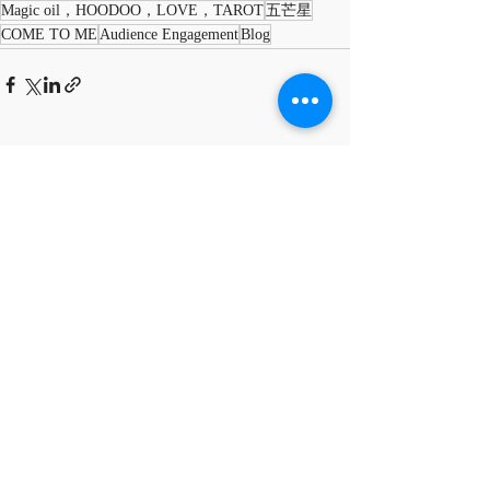
Magic oil，HOODOO，LOVE，TAROT
五芒星
COME TO ME
Audience Engagement
Blog
最新文章
查看全部