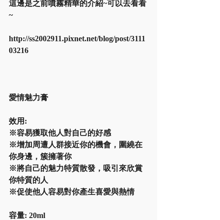
這邊是之前噴霧精華的介紹~可以去看看
~
http://ss2002911.pixnet.net/blog/post/3111
03216
愛情魅力膏
效用:
※容易獲取他人對自己的好感
※增加周遭人群接近你的機會，圍繞在
你身邊，簇擁著你
※將自己的魅力特質散發，吸引來欣賞
你特質的人
※促使他人容易對你產生喜愛與熱情
容量: 20ml