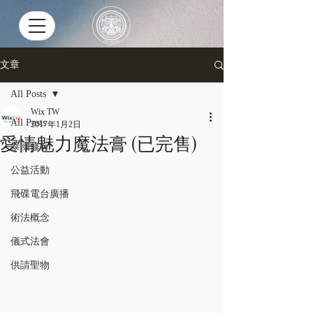
文章
All Posts
Wix TW
All Posts
2017年1月2日
愛情魅力魔法膏 (已完售)
泰國修行
公益活動
飛碟電台廣播
術法概念
儀式法會
供請聖物