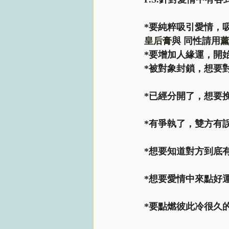
*要純粹吸引愛情，
皇后膏
與 同性請用
*要增加人緣運，開
*被對象封鎖，想要
*已經分開了，想要
*有爭執了，雙方有
*想要知道對方到底
*想要愛情中來點好
*要點燃彼此冷很久