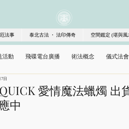
厄法事
泰北古法 ・ 法印傳奇
空間鑑定 (堪與風
益活動
飛碟電台廣播
術法概念
儀式法會
月7日
E QUICK 愛情魔法蠟燭 出
應中