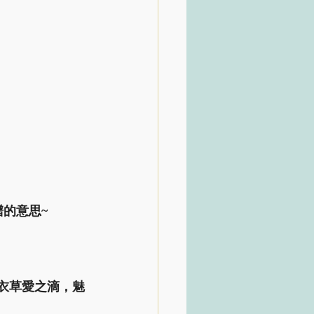
譜的意思~
薰衣草愛之滴，魅