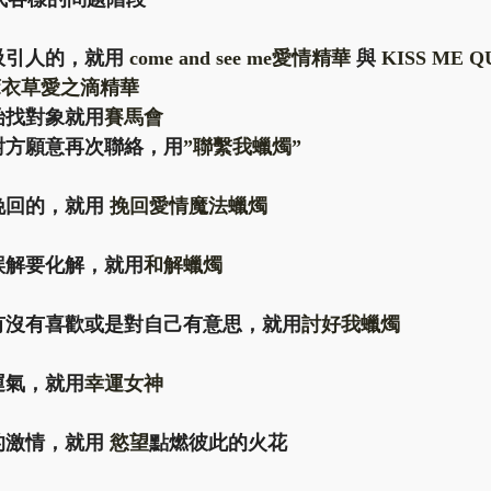
吸引人的，就用 
come and see me愛情精華 
與 
KISS ME 
薰衣草愛之滴精華
始找對象就用
賽馬會
對方願意再次聯絡，用
”聯繫我蠟燭”
挽回的，就用 
挽回愛情魔法蠟燭
誤解要化解，就用
和解蠟燭
有沒有喜歡或是對自己有意思，就用
討好我蠟燭
運氣，就用
幸運女神
的激情，就用 
慾望
點燃彼此的火花