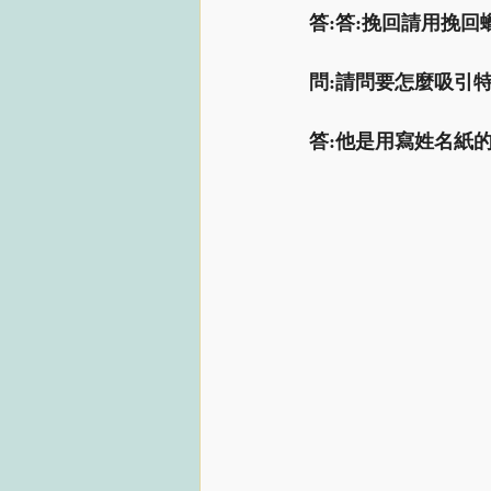
答:答:挽回請用挽回
問:請問要怎麼吸引
答:他是用寫姓名紙的