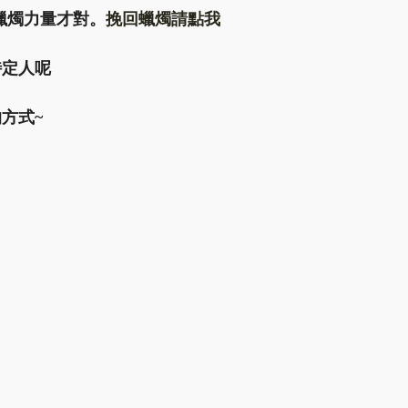
蠟燭力量才對。
挽回蠟燭請點我
特定人呢
方式~