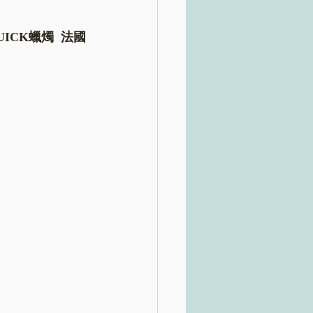
QUICK蠟燭
  法國