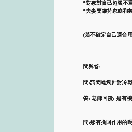
*對象對自己超級不
*夫妻要維持家庭和
(若不確定自己適合
問與答:
問:請問蠟燭針對冷
答: 老師回覆: 是
問:那有挽回作用的