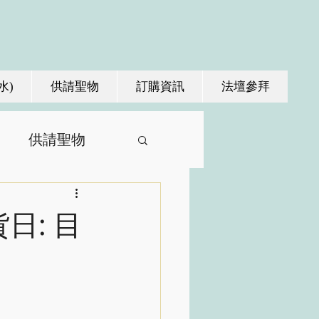
水)
供請聖物
訂購資訊
法壇參拜
供請聖物
貨日: 目