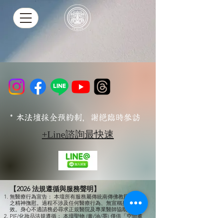
* 本法壇採全預約制，謝絕臨時參訪
+Line諮詢最快速
【2026 法規遵循與服務聲明】
無醫療行為宣告： 本壇所有服務屬傳統南傳佛教民俗信仰
之精神撫慰。過程不涉及任何醫療行為、無宣稱身心療
效。身心不適請務必尋求正規醫院及專業醫師協助。
PIF/化妝品法規遵循： 本壇聖物 (膏/油/墨) 僅供「空間薰