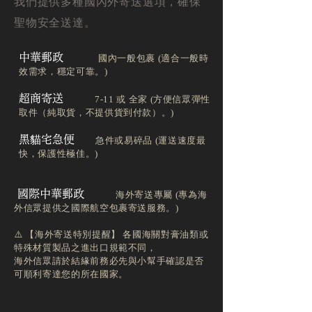
我們提供多種國內外寄送選項，確保
聖物安全送達。
中華郵政
國內一般包裹 (適合一般時
效需求，穩定可靠。)
超商寄送
7-11 或 全家 (方便信眾彈性
取件（純取貨，不提供貨到付款）。)
黑貓宅急便
急件或易碎品 (運送速度最
快，保護性極佳。)
國際中華郵政
海外寄送專屬 (專為海
外信眾提供之國際航空包裹寄送服務。)
⚠️ 【海外寄送特別提醒】 各國海關對膏油類或
特殊材質製品之進出口規範不同，
海外信眾請於結緣前務必先與小幫手確認是否
可順利寄達您的所在國家。