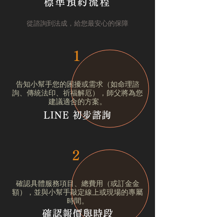
標準預約流程
從諮詢到法成，給您最安心的保障
1
告知小幫手您的困擾或需求（如命理諮
詢、傳統法印、祈福解厄），師父將為您
建議適合的方案。
LINE 初步諮詢
2
確認具體服務項目、總費用（或訂金金
額），並與小幫手敲定線上或現場的專屬
時間。
確認報價與時段