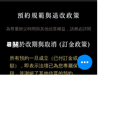
預約規範與退改政策
為尊重師父時間與其他信眾權益，請務必詳閱
📆關於改期與取消 (訂金政策)
所有預約一旦成立（已付訂金或全
額），即表示法壇已為您專屬保留時
段，並謝絕了其他信眾的預約。
取消預約
：因個人因素單方面取消，
因已排定師父專屬時程與儀軌備料，
預付之訂金（潤金）恕不退還。
更改時間
：如需改期，請最晚於約定
時間前
3 天 (72小時)
告知小幫手，
僅限免費改期一次。
當日爽約
：無故未到（No-show）
者，視同放棄服務，訂金不予退費，