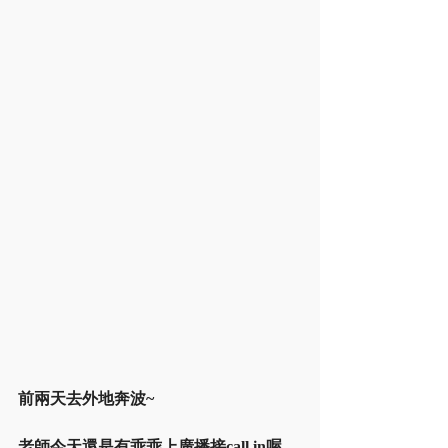
前兩天去外地奔波~
老師今天還是有乖乖上廣播接call in喔