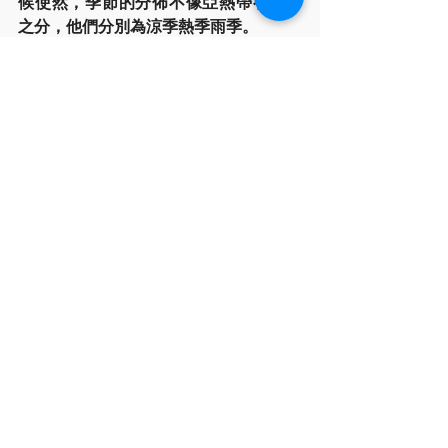
候使然，季節的分佈不像亞熱帶有四季
之分，他們分別為涼季熱季雨季。
在要進入雨季前會有一個特殊日子就是
夏安居節，此節日是因應雨季來臨的三
個月期間，出家人集結在一起修行的制
度，
在這期間僧侶不允許隨意外出。在結夏
安居結束之後，開始供僧衣節。
也就說明師父們幾乎都在寺廟內，要跟
師父們交流就非常適合。
飛機又再次降落在曼谷蘇凡納布國際機
場，但這次有熟人帶路，很快的我們又
在曼谷廊曼起飛直奔清邁前去...
下一篇什麼??你是祖師護法??(下)