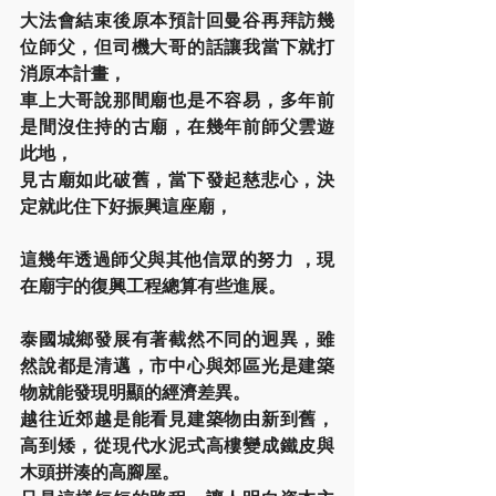
大法會結束後原本預計回曼谷再拜訪幾
位師父，但司機大哥的話讓我當下就打
消原本計畫，
車上大哥說那間廟也是不容易，多年前
是間沒住持的古廟，在幾年前師父雲遊
此地，
見古廟如此破舊，當下發起慈悲心，決
定就此住下好振興這座廟，
這幾年透過師父與其他信眾的努力 ，現
在廟宇的復興工程總算有些進展。
泰國城鄉發展有著截然不同的迥異，雖
然說都是清邁，市中心與郊區光是建築
物就能發現明顯的經濟差異。
越往近郊越是能看見建築物由新到舊，
高到矮，從現代水泥式高樓變成鐵皮與
木頭拼湊的高腳屋。