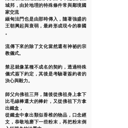
城邦，由於地理的特殊條件常與鄰境國
家交流
緬甸法門也是由那時傳入，隨著強盛的
王朝興起與衰弱，最終形成現今的泰國 
。
流傳下來的除了文化當然還有神祕的宗
教儀式。
禁忌就像某種不成名的契約，透過特殊
儀式簽下約定，其後是考驗著簽約者的
決心與毅力。
師父向佛祖三拜，隨後從佛祖身上拿下
比毛線棒還大的棒針，又從佛祖下方拿
出鐵盒，
從鐵盒中拿出類似香椎的物品，口念經
文，恭敬地磨下一些粉末，再把粉末倒