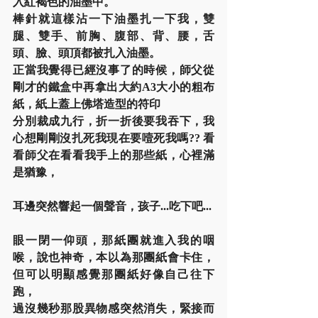
入紅褐色的油墨中。
棒針就這樣沾一下油墨扎一下我，雙
腿、雙手、前胸、腹部、背、腰，舌
頭、臉、頭頂都被扎入油墨。
正當我覺得已經沒事了的時候，師父從
剛才的鐵盒中再拿出大約A3大小的粗布
紙，紙上蓋上佛塔造型的符印
分別裁成九行，折一折後要我吞下，我
心想剛剛沒扎死我現在要噎死我嗎?? 看
看師父在看看我手上的那些紙，心裡滿
是猶豫，
耳邊突然響起一個聲音，孩子...吃下吧...
眼一閉一仰頭，那紙團就進入我的咽
喉，說也神奇，本以為那團紙會卡住，
但可以明顯感覺那團紙好像自己往下
跑，
過沒幾秒那股異物感突然消失，緊接而