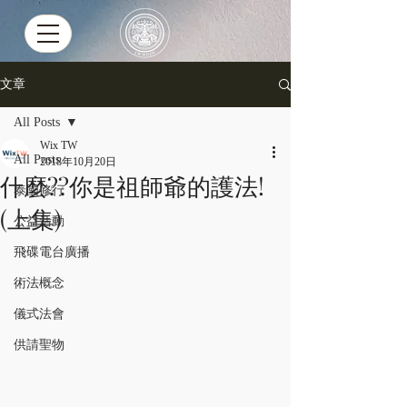
文章
All Posts
Wix TW
All Posts
2018年10月20日
什麼??你是祖師爺的護法!
泰國修行
(上集)
公益活動
飛碟電台廣播
術法概念
儀式法會
供請聖物