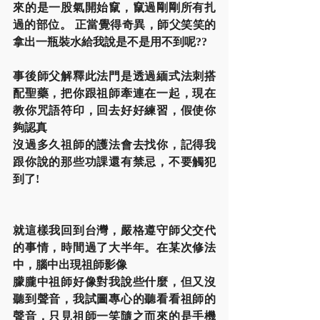
來的是一股氣開始竄，竄過剛剛所有扎
過的部位。 正當覺得奇異，師父笑笑的
拿出一瓶裝水給我說是不是用不到呢??
事後師父解釋此法門是透過緬式法刺搭
配聖藥，把你跟祖師牽連在一起，現在
教你咒語符印，回去好好練習，假使你
夠認真
沒過多久祖師的護法會去找你，記得我
跟你說的那些功課還有禁忌，不要觸犯
到了!
就這樣我回到台灣，嚴格遵守師父交代
的事情，時間過了大半年。在某次修法
中，腦中出現祖師影像
朦朧中祖師好像對我說些什麼，但又沒
聽到聲音，我試圖專心的聽看看祖師的
聲音，只見祖師一笑隨之而來的是手機