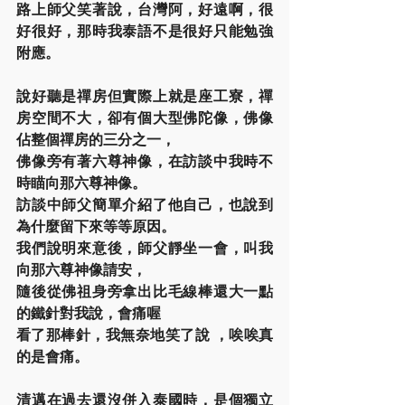
路上師父笑著說，台灣阿，好遠啊，很
好很好，那時我泰語不是很好只能勉強
附應。
說好聽是禪房但實際上就是座工寮，禪
房空間不大，卻有個大型佛陀像，佛像
佔整個禪房的三分之一，
佛像旁有著六尊神像，在訪談中我時不
時瞄向那六尊神像。
訪談中師父簡單介紹了他自己，也說到
為什麼留下來等等原因。
我們說明來意後，師父靜坐一會，叫我
向那六尊神像請安，
隨後從佛祖身旁拿出比毛線棒還大一點
的鐵針對我說，會痛喔
看了那棒針，我無奈地笑了說 ，唉唉真
的是會痛。
清邁在過去還沒併入泰國時，是個獨立