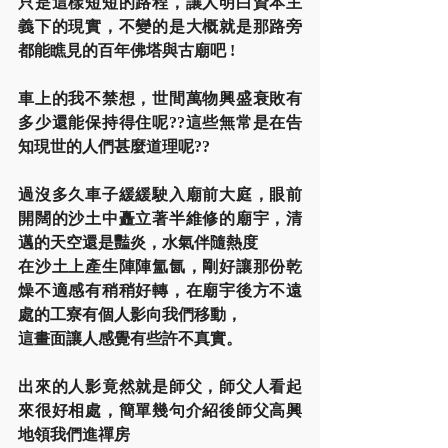
只是這樣短短的路程，讓人明白資本主
義下的現實，不變的是大概就是那路旁
都能瞧見的百年佛塔與古廟吧 !
車上的我不禁想，世間萬物興盛衰敗有
多少還能保持得住呢??這些無常是在告
知現世的人們甚麼道理呢??
過沒多久車子緩緩駛入廟前大庭，眼前
開闊的沙土中矗立著半維修的廟宇，清
邁的天空還是豔炎，水氣伴隨熱度
在沙土上產生陣陣氳氤，剛好讓那份乾
燥不適感有稍稍好轉，在廟宇後方不遠
處的工寮有個人影向我們移動，
這畫面讓人感覺有些許不真實。
出來的人影竟然就是師父，師父人看起
來很好相處，簡單幾句介紹後師父高興
地領我們進禪房